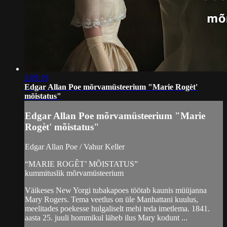
2:09:19
Edgar Allan Poe mõrvamüsteerium "Marie Rogèt'
mõistatus"
Edgar Allan Poe mõrvamüsteerium "Marie
Rogèt' mõistatus"
Edgar Allan Poe / Vahur Keller
“MARIE ROGÊT’ MÕISTATUS”
kummituslik mõrvamüsteerium
Väikeses New Yorgi tubakapoes töötab kaunis müüjanna
Mary Rogers. Tema veetlus on üle Manhattani kuulus,
meelitades poekesse hulgaliselt mehi teda imetlema. 1841.
aasta 25. juuli hommikul läheb ilus Mary kodunt ...