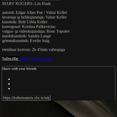
MARY ROGERS: Liis Haab
autorid: Edgar Allan Poe / Vahur Keller
lavastaja ja helikujundaja: Vahur Keller
kunstnik: Britt Urbla Keller
koreograaf: Kristina Paškevicius
valgus- ja videokujundaja: Rene Topolev
maskikunstnik: Sandra Lange
grimmikunstnik: Evelin Sulg
etenduse kestvus: 2h 45min vaheajaga
Subscribe
Watch Trailer
Share
Share with your friends