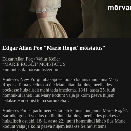
Edgar Allan Poe "Marie Rogèt' mõistatus"
Edgar Allan Poe / Vahur Keller
“MARIE ROGÊT’ MÕISTATUS”
kummituslik mõrvamüsteerium
Väikeses New Yorgi tubakapoes töötab kaunis müüjanna Mary
Rogers. Tema veetlus on üle Manhattani kuulus, meelitades
poekesse hulgaliselt mehi teda imetlema. 1841. aasta 25. juuli
hommikul läheb ilus Mary kodunt välja ja kolm päeva hiljem
leitakse Hudsonist tema surnukeha…
Väikeses Pariisi parfümeerias töötab kaunis müüjanna Marie Rogêt’.
Sarmika griseti veetlus on üle linna kuulus, meelitades poekesse
hulgaliselt ostjaid. 1841. aasta 22. juuni hommikul läheb ilus Marie
kodunt välja ja kolm päeva hiljem leitakse Seine’ist tema