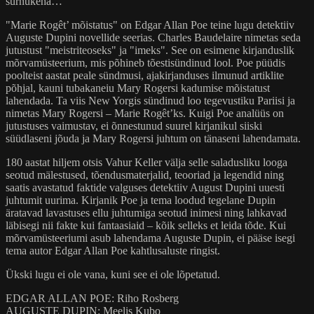
surnukeha…
"Marie Rogêt’ mõistatus" on Edgar Allan Poe teine lugu detektiiv
Auguste Dupini novellide seerias. Charles Baudelaire nimetas seda
jutustust "meistriteoseks" ja "imeks". See on esimene kirjanduslik
mõrvamüsteerium, mis põhineb tõestisündinud lool. Poe püüdis
poolteist aastat peale sündmusi, ajakirjanduses ilmunud artiklite
põhjal, kauni tubakaneiu Mary Rogersi kadumise mõistatust
lahendada. Ta viis New Yorgis sündinud loo tegevustiku Pariisi ja
nimetas Mary Rogersi – Marie Rogêt’ks. Kuigi Poe analüüs on
jutustuses vaimustav, ei õnnestunud suurel kirjanikul siiski
süüdlaseni jõuda ja Mary Rogersi juhtum on tänaseni lahendamata.
180 aastat hiljem otsis Vahur Keller välja selle saladusliku looga
seotud mälestused, tõendusmaterjalid, teooriad ja legendid ning
saatis avastatud faktide valguses detektiiv August Dupini uuesti
juhtumit uurima. Kirjanik Poe ja tema loodud tegelane Dupin
äratavad lavastuses ellu juhtumiga seotud inimesi ning lahkavad
läbisegi nii fakte kui fantaasiaid – kõik selleks et leida tõde. Kui
mõrvamüsteeriumi asub lahendama Auguste Dupin, ei pääse isegi
tema autor Edgar Allan Poe kahtlusaluste ringist.
Ükski lugu ei ole vana, kuni see ei ole lõpetatud.
EDGAR ALLAN POE: Riho Rosberg
AUGUSTE DUPIN: Meelis Kubo