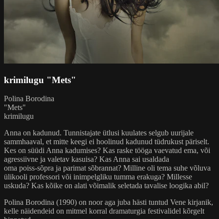
krimilugu "Mets"
Polina Borodina
"Mets"
krimilugu
Anna on kadunud. Tunnistajate ütlusi kuulates selgub uurijale
sammhaaval, et mitte keegi ei hoolinud kadunud tüdrukust päriselt.
Kes on süüdi Anna kadumises? Kas raske tööga vaevatud ema, või
agressiivne ja valetav kasuisa? Kas Anna sai usaldada
oma poiss-sõpra ja parimat sõbrannat? Milline oli tema suhe võluva
ülikooli professori või inimpelgliku tumma erakuga? Millesse
uskuda? Kas kõike on alati võimalik seletada tavalise loogika abil?
Polina Borodina (1990) on noor aga juba hästi tuntud Vene kirjanik,
kelle näidendeid on mitmel korral dramaturgia festivalidel kõrgelt