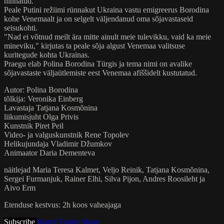
hinnatud.
Peale Putini režiimi rünnakut Ukraina vastu emigreerus Borodina
kohe Venemaalt ja on selgelt väljendanud oma sõjavastaseid
seisukohti.
"Nad ei võtnud meilt ära mitte ainult meie tulevikku, vaid ka meie
mineviku," kirjutas ta peale sõja algust Venemaa valitsuse
kuritegude kohta Ukrainas.
Praegu elab Polina Borodina Türgis ja tema nimi on avalike
sõjavastaste väljaütlemiste eest Venemaa afiššidelt kustutatud.
Autor: Polina Borodina
tõlkija: Veronika Einberg
Lavastaja Tatjana Kosmõnina
liikumisjuht Olga Privis
Kunstnik Piret Peil
Video- ja valguskunstnik Rene Topolev
Helikujundaja Vladimir Džumkov
Animaator Daria Dementeva
näitlejad Maria Teresa Kalmet, Veljo Reinik, Tatjana Kosmõnina,
Sergei Furmanjuk, Rainer Elhi, Silva Pijon, Andres Roosileht ja
Aivo Erm
Etenduse kestvus: 2h koos vaheajaga
Subscribe
Watch Trailer
Share