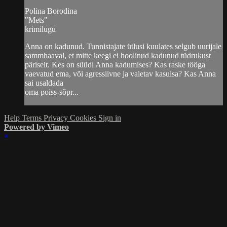
Polina Borodina
"Mets"
krimilugu
Anna on kadunud. Tunnistajate ütlusi kuulates selgub uurijale
sammhaaval, et mitte keegi ei hoolinud kadunud tüdrukust
päriselt. Kes on süüdi Anna kadumises? Kas raske tööga
vaevatud ema, või agressiivne ja valetav kasuisa? Kas Anna
sai usaldada
oma poiss-sõpr...
Help
Terms
Privacy
Cookies
Sign in
Powered by Vimeo
×