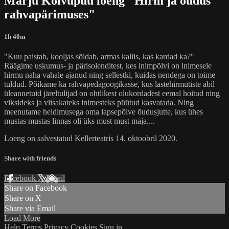
Marju Kõivupuu loeng "Hirm ja õudus
rahvapärimuses"
1h 40m
"Kuu paistab, kooljas sõidab, armas kallis, kas kardad ka?"
Räägime uskumus- ja pärisolenditest, kes inimpõlvi on inimesele
hirmu naha vahale ajanud ning sellestki, kuidas nendega on toime
tuldud. Põikame ka rahvapedagoogikasse, kus lastehirmutiste abil
üleannetuid järeltulijad on ohtlikest olukordadest eemal hoitud ning
viksideks ja viisakateks inimesteks püütud kasvatada. Ning
meenutame heldimusega oma lapsepõlve õudusjutte, kus ühes
mustas mustas linnas oli üks must must maja....
Loeng on salvestatud Kellerteatris 14. oktoobril 2020.
Share with friends
Facebook
X
Email
Share on Facebook
Share on X
Share via Email
Load More
Help
Terms
Privacy
Cookies
Sign in