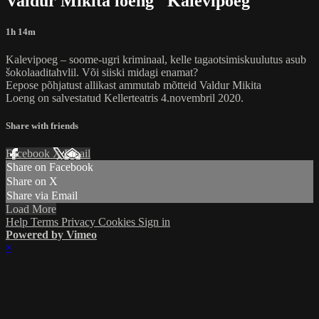
Valdur Mikita loeng "Kalevipoeg"
1h 14m
Kalevipoeg – soome-ugri kriminaal, kelle tagaotsimiskuulutus asub
šokolaaditahvlil. Või siiski midagi enamat?
Eepose põhjatust allikast ammutab mõtteid Valdur Mikita
Loeng on salvestatud Kellerteatris 4.novembril 2020.
Share with friends
Facebook
X
Email
Share on Facebook
Share on X
Share via Email
Load More
Help
Terms
Privacy
Cookies
Sign in
Powered by Vimeo
×